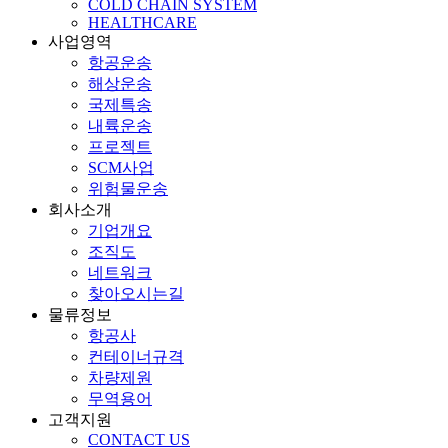
COLD CHAIN SYSTEM
HEALTHCARE
사업영역
항공운송
해상운송
국제특송
내륙운송
프로젝트
SCM사업
위험물운송
회사소개
기업개요
조직도
네트워크
찾아오시는길
물류정보
항공사
컨테이너규격
차량제원
무역용어
고객지원
CONTACT US