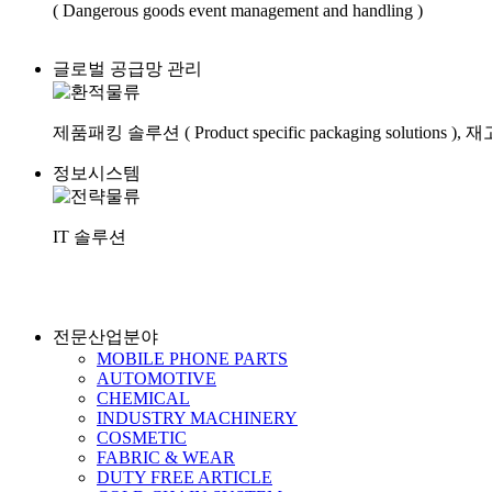
( Dangerous goods event management and handling )
글로벌 공급망 관리
제품패킹 솔루션 ( Product specific packaging solutions 
정보시스템
IT 솔루션
전문산업분야
MOBILE PHONE PARTS
AUTOMOTIVE
CHEMICAL
INDUSTRY MACHINERY
COSMETIC
FABRIC & WEAR
DUTY FREE ARTICLE