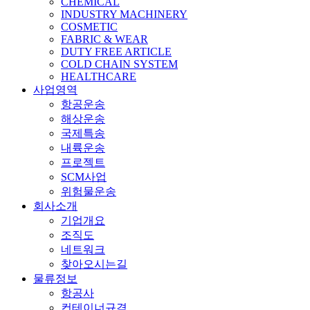
CHEMICAL
INDUSTRY MACHINERY
COSMETIC
FABRIC & WEAR
DUTY FREE ARTICLE
COLD CHAIN SYSTEM
HEALTHCARE
사업영역
항공운송
해상운송
국제특송
내륙운송
프로젝트
SCM사업
위험물운송
회사소개
기업개요
조직도
네트워크
찾아오시는길
물류정보
항공사
컨테이너규격